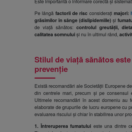
Este importantă o informare corectă și sistemati
Pe lângă
factorii de risc
considerați
majori:
grăsimilor în sânge (dislipidemiile)
și
fumatu
de viață sănătos:
controlul greutății, die
calitatea somnului
și nu în ultimul rând,
activi
Stilul de viață sănătos est
prevenție
Există recomandări ale Societății Europene de 
din centrele mari, precum și pe consensul ex
Ultimele recomandări în acest domeniu au fost
elaborate de grupurile de lucru europene cu preo
evaluarea riscului și chiar în stabilirea unor p
1. Întreruperea fumatului
este una dintre ce