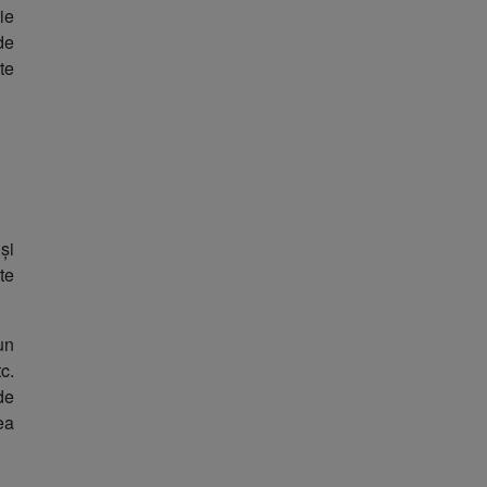
ie
de
te
și
te
un
tc.
de
ea