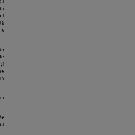
cu
in
ut
tă
 a
de
le
și
se
 în
în
de
au