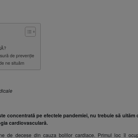
RĂ?
asură de prevenție
nde ne situăm
dicale
este concentrată pe efectele pandemiei, nu trebuie să uităm 
ogia cardiovasculară.
ane de decese din cauza bolilor cardiace. Primul loc îl ocu