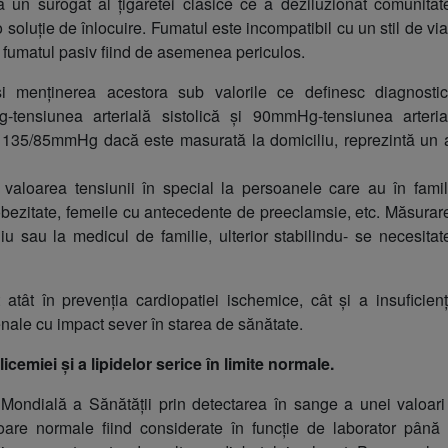
ntă un surogat al țigaretei clasice ce a deziluzionat comunitat
oluție de înlocuire. Fumatul este incompatibil cu un stil de via
r, fumatul pasiv fiind de asemenea periculos.
și menținerea acestora sub valorile ce definesc diagnostic
-tensiunea arterială sistolică și 90mmHg-tensiunea arteria
u 135/85mmHg dacă este masurată la domiciliu, reprezintă un a
 valoarea tensiunii în special la persoanele care au în famil
bezitate, femeile cu antecedente de preeclamsie, etc. Măsurar
liu sau la medicul de familie, ulterior stabilindu- se necesitat
atât în prevenția cardiopatiei ischemice, cât și a insuficienț
enale cu impact sever în starea de sănătate.
icemiei și a lipidelor serice în limite normale.
 Mondială a Sănătății prin detectarea în sange a unei valoari
oare normale fiind considerate în funcție de laborator până 