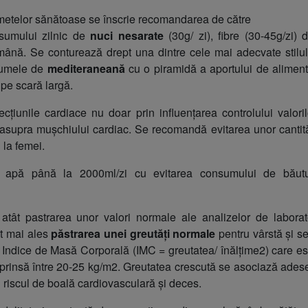
imetelor sănătoase se înscrie recomandarea de către
sumului zilnic de
nuci nesarate
(30g/ zi), fibre (30-45g/zi) d
ână. Se conturează drept una dintre cele mai adecvate stilul
numele de
mediteraneană
cu o piramidă a aportului de aliment
 pe scară largă.
cțiunile cardiace nu doar prin influențarea controlului valoril
ect asupra mușchiului cardiac. Se recomandă evitarea unor cantită
 la femei.
pă până la 2000ml/zi cu evitarea consumului de băutu
atât pastrarea unor valori normale ale analizelor de laborat
ât mai ales
păstrarea unei greutăți normale
pentru vârstă și se
t Indice de Masă Corporală (IMC = greutatea/ înălțime2) care es
prinsă între 20-25 kg/m2. Greutatea crescută se asociază ades
u riscul de boală cardiovasculară și deces.