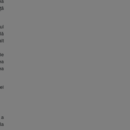
ea
ță
ul
lă
lt
ie
ea
ea
ei
 a
la