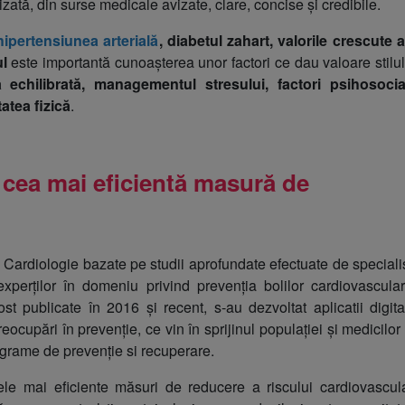
zată, din surse medicale avizate, clare, concise și credibile.
hipertensiunea arterială
, diabetul zahart, valorile crescute a
l
este importantă cunoașterea unor factori ce dau valoare stilul
ta echilibrată, managementul stresului, factori psihosocial
tatea fizică
.
e cea mai eficientă masură de
Cardiologie bazate pe studii aprofundate efectuate de specialiș
perților în domeniu privind prevenția bolilor cardiovascular
 publicate în 2016 și recent, s-au dezvoltat aplicatii digita
cupări în prevenție, ce vin în sprijinul populației și medicilor 
rograme de prevenție si recuperare.
le mai eficiente măsuri de reducere a riscului cardiovascula