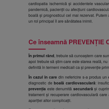
cardiopatia ischemică și accidentele vasculare
pandemică, pacienții cu afecțiuni cardiovascul
boală și prognosticul cel mai rezervat. Putem 
un rol principal îl are sănătatea inimii.
Ce înseamnă PREVENȚIE
În primul rând
, trebuie să cunoaștem care sunt 
apoi trebuie să știm care este starea reală, nu
definită în termeni medicali ca și prevenție pri
În cazul în care
din nefericire s-a produs un
diagnostic de
boală cardiovasculară
: insuf
prevenția
este denumită
secundară
și cuprin
tratament și recuperare cardiovasculară care a
apariției altor complicații.