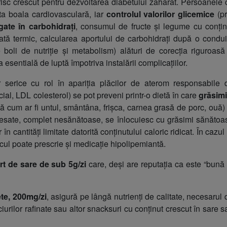
risc crescut pentru dezvoltarea diabetului zaharat. Persoanele 
ta boala cardiovasculară, iar
controlul valorilor glicemice
(pr
ate în carbohidrați
, consumul de fructe și legume cu conțin
ată termic, calcularea aportului de carbohidrați după o condui
boli de nutriție și metabolism) alături de corecția riguroasă
a esentială de luptă împotriva instalării complicațiilor.
or serice cu rol în apariția plăcilor de aterom responsabile 
cial, LDL colesterol) se pot preveni printr-o dietă în care
grăsimi
lă cum ar fi untul, smântâna, frișca, carnea grasă de porc, ouă) 
cesate, complet nesănătoase, se înlocuiesc cu grăsimi sănătoa
în cantități limitate datorită conținutului caloric ridicat. În cazul
cul poate prescrie și medicație hipolipemiantă.
rt de sare de sub 5g/zi
care, deși are reputația ca este “bună 
te, 200mg/zi
, asigură pe lângă nutrienți de calitate, necesarul 
iurilor rafinate sau altor snacksuri cu conținut crescut în sare s