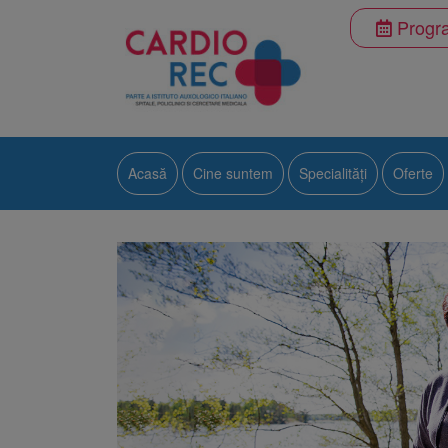
Progra
Acasă
Cine suntem
Specialități
Oferte
Alergologie
Cardiologie
Diabet, nutriție și bol
Endocrinologie
Medicină de familie
Medicină internă