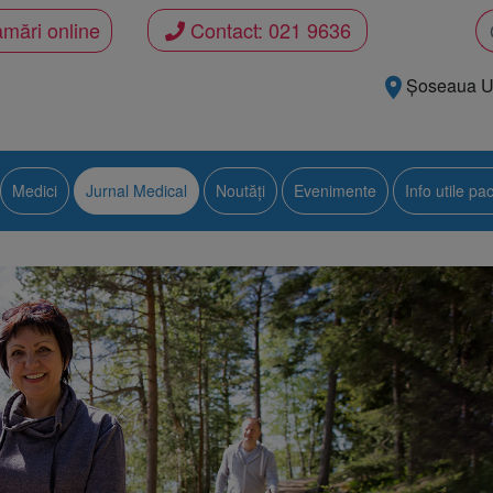
mări online
Contact:
021 9636
Șoseaua Uni
Medici
Jurnal Medical
Noutăți
Evenimente
Info utile pac
i metabolice