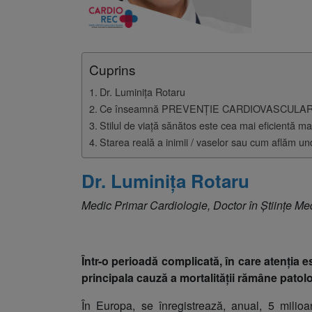
Somnologie
Urologie
Cuprins
Dr. Luminița Rotaru
Ce înseamnă PREVENȚIE CARDIOVASCULA
Stilul de viață sănătos este cea mai eficientă m
Starea reală a inimii / vaselor sau cum aflăm u
Dr. Luminița Rotaru
Medic Primar Cardiologie, Doctor în Științe Me
Într-o perioadă complicată, în care atenția 
principala cauză a mortalității rămâne patol
În Europa, se înregistrează, anual, 5 milio