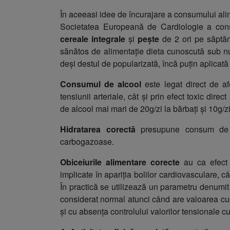
În aceeasi idee de încurajare a consumului al
Societatea Europeană de Cardiologie a con
cereale integrale
și
pește
de 2 ori pe săptăm
sănătos de alimentație dieta cunoscută sub 
deși destul de popularizată, încă puțin aplicată
Consumul de alcool
este legat direct de afe
tensiunii arteriale, cât și prin efect toxic dir
de alcool mai mari de 20g/zi la bărbați și 10g/zi
Hidratarea corectă
presupune consum de a
carbogazoase.
Obiceiurile alimentare corecte
au ca efect 
implicate în apariția bolilor cardiovasculare, c
În practică se utilizează un parametru denumi
considerat normal atunci când are valoarea cu
și cu absența controlului valorilor tensionale c