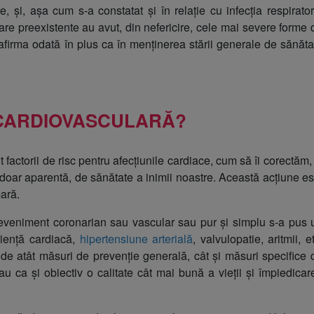
, și, așa cum s-a constatat și în relație cu infecția respirator
are preexistente au avut, din nefericire, cele mai severe forme 
afirma odată în plus ca în menținerea stării generale de sănăta
 CARDIOVASCULARĂ?
factorii de risc pentru afecțiunile cardiace, cum să îi corectăm, 
 doar aparentă, de sănătate a inimii noastre. Această acțiune es
mară.
 eveniment coronarian sau vascular sau pur și simplu s-a pus 
iciență cardiacă,
hipertensiune arterială
, valvulopatie, aritmii, e
de atât măsuri de prevenție generală, cât și măsuri specifice 
u ca și obiectiv o calitate cât mai bună a vieții și împiedicar