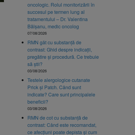
oncologic. Rolul monitorizării în
succesul pe termen lung al
tratamentului – Dr. Valentina
Bălșanu, medic oncolog
07/08/2026
RMN gât cu substanță de
contrast: Ghid despre indicații,
pregătire și procedură. Ce trebuie
să știi?
03/08/2026
Testele alergologice cutanate
Prick și Patch. Când sunt
indicate? Care sunt principalele
beneficii?
03/08/2026
RMN de cot cu substanță de
contrast: Când este recomandat,
ce afecțiuni poate depista și cum