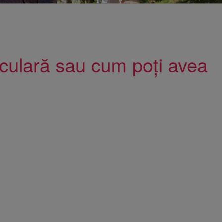
sculară sau cum poți avea
ologie
ă
ie și