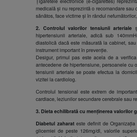
Țigaretele electronice (e-cigarettes) reprezi
medicală și nu reprezintă o recomandare sau o s
sănătos, face victime și în rândul nefumătorilo
2. Controlul valorilor tensiunii arteriale
hipertensiunii arteriale, adică sub 140mmHg
diastolică dacă este măsurată la cabinet, sa
instrument important în prevenție.
Desigur, primul pas este acela de a verifica
antecedene de hipertensiune, persoanele cu o
tensiunii arteriale se poate efectua la domici
vizitei la cardiolog.
Controlul tensional este extrem de important 
cardiace, leziunilor secundare cerebrale sau r
3. Dieta echilibrată cu menținerea valorilor gl
Diabetul zaharat
este definit de Organizația
glicemiei de peste 126mg/dl, valorile superi