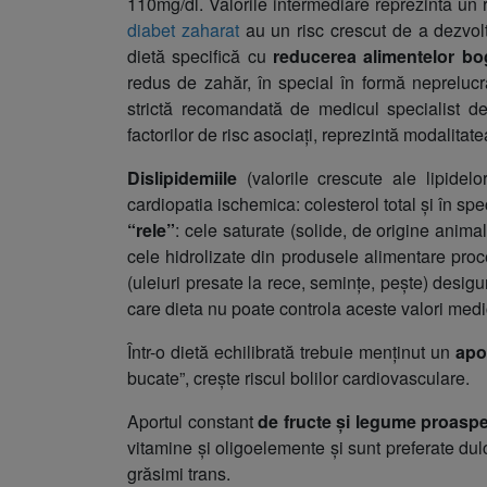
110mg/dl. Valorile intermediare reprezintă un 
diabet zaharat
au un risc crescut de a dezvol
dietă specifică cu
reducerea alimentelor bog
redus de zahăr, în special în formă neprelucr
strictă recomandată de medicul specialist de 
factorilor de risc asociați, reprezintă modalitate
Dislipidemiile
(valorile crescute ale lipidel
cardiopatia ischemica: colesterol total și în spe
“rele”
: cele saturate (solide, de origine anima
cele hidrolizate din produsele alimentare pro
(uleiuri presate la rece, semințe, pește) desigur 
care dieta nu poate controla aceste valori medi
Într-o dietă echilibrată trebuie menținut un
apo
bucate”, crește riscul bolilor cardiovasculare.
Aportul constant
de fructe și legume proaspe
vitamine și oligoelemente și sunt preferate dulc
grăsimi trans.