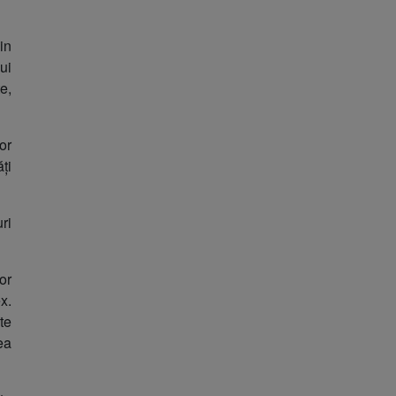
in
ui
e,
or
ți
ri
or
x.
te
ea