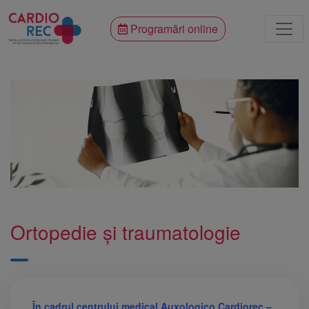
Programări online
Ortopedie și traumatologie
În cadrul centrului medical Auxologico Cardiorec –