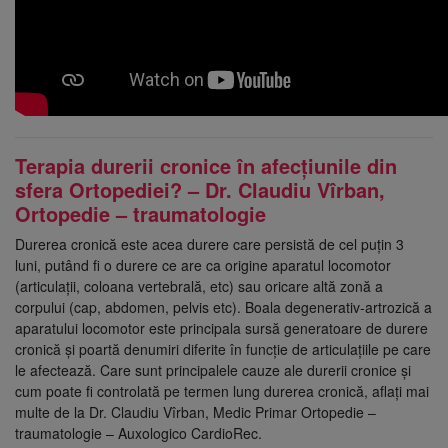
Terapia durerii cronice în afecțiunile din
sfera Ortopediei? – Dr. Claudiu Vîrban,
Ortopedie – traumatologie
Durerea cronică este acea durere care persistă de cel puțin 3
luni, putând fi o durere ce are ca origine aparatul locomotor
(articulații, coloana vertebrală, etc) sau oricare altă zonă a
corpului (cap, abdomen, pelvis etc). Boala degenerativ-artrozică a
aparatului locomotor este principala sursă generatoare de durere
cronică și poartă denumiri diferite în funcție de articulațiile pe care
le afectează. Care sunt principalele cauze ale durerii cronice și
cum poate fi controlată pe termen lung durerea cronică, aflați mai
multe de la Dr. Claudiu Vîrban, Medic Primar Ortopedie –
traumatologie – Auxologico CardioRec.