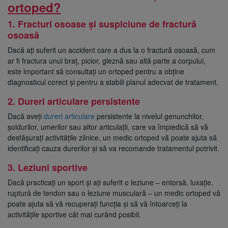
ortoped?
1. Fracturi osoase și suspiciune de fractură
osoasă
Dacă ați suferit un accident care a dus la o fractură osoasă, cum
ar fi fractura unui braț, picior, gleznă sau altă parte a corpului,
este important să consultați un ortoped pentru a obține
diagnosticul corect și pentru a stabili planul adecvat de tratament.
2. Dureri articulare persistente
Dacă aveți
dureri articulare
persistente la nivelul genunchilor,
șoldurilor, umerilor sau altor articulații, care va împiedică să vă
desfășurați activitățile zilnice, un medic ortoped vă poate ajuta să
identificați cauza durerilor și să va recomande tratamentul potrivit.
3. Leziuni sportive
Dacă practicați un sport și ați suferit o leziune – entorsă, luxație,
ruptură de tendon sau o leziune musculară – un medic ortoped vă
poate ajuta să vă recuperați funcția și să vă întoarceți la
activitățile sportive cât mai curând posibil.