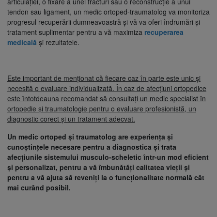
articulației, o fixare a unei fracturi sau o reconstrucție a unui
tendon sau ligament, un medic ortoped-traumatolog va monitoriza
progresul recuperării dumneavoastră și vă va oferi îndrumări și
tratament suplimentar pentru a vă maximiza
recuperarea
medicală
și rezultatele.
Este important de menționat că fiecare caz în parte este unic și
necesită o evaluare individualizată. În caz de afecțiuni ortopedice
este întotdeauna recomandat să consultați un medic specialist în
ortopedie și traumatologie pentru o evaluare profesionistă, un
diagnostic corect și un tratament adecvat.
Un medic ortoped și traumatolog are experiența și
cunoștințele necesare pentru a diagnostica și trata
afecțiunile sistemului musculo-scheletic într-un mod eficient
și personalizat, pentru a vă îmbunătăți calitatea vieții și
pentru a vă ajuta să reveniți la o funcționalitate normală cât
mai curând posibil.