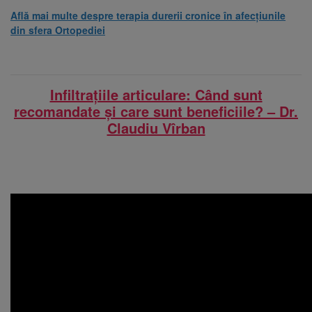
Află mai multe despre terapia durerii cronice în afecțiunile
din sfera Ortopediei
Infiltrațiile articulare: Când sunt
recomandate și care sunt beneficiile? – Dr.
Claudiu Vîrban