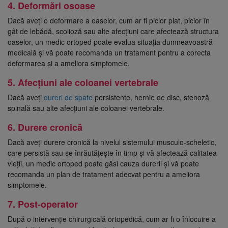
4. Deformări osoase
Dacă aveți o deformare a oaselor, cum ar fi picior plat, picior în
gât de lebădă, scolioză sau alte afecțiuni care afectează structura
oaselor, un medic ortoped poate evalua situația dumneavoastră
medicală și vă poate recomanda un tratament pentru a corecta
deformarea și a ameliora simptomele.
5. Afecțiuni ale coloanei vertebrale
Dacă aveți
dureri de spate
persistente, hernie de disc, stenoză
spinală sau alte afecțiuni ale coloanei vertebrale.
6. Durere cronică
Dacă aveți durere cronică la nivelul sistemului musculo-scheletic,
care persistă sau se înrăutățește în timp și vă afectează calitatea
vieții, un medic ortoped poate găsi cauza durerii și vă poate
recomanda un plan de tratament adecvat pentru a ameliora
simptomele.
7. Post-operator
După o intervenție chirurgicală ortopedică, cum ar fi o înlocuire a