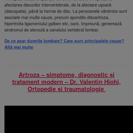
afectarea discurilor intervertebrale, de la afectare ușoară
(discopatia), până la hernia de disc. La persoanele vârstnice sunt
asociate mai multe cauze, precum spondilo-discartroza,
hipertrofia ligamentului galben etc, care, împreună, generează
sindromul de stenoză a canalului vertebral lombar.
De ce apar durerile lombare? Care sunt principalele cauze?
Află mai multe
Artroza – simptome, diagnostic și
tratament modern – Dr. Valentin Hiohi,
Ortopedie și traumatologie