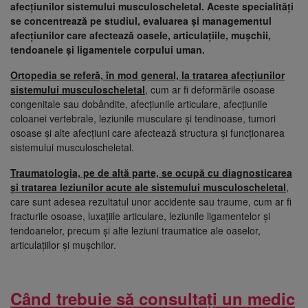
afecțiunilor sistemului musculoscheletal. Aceste specialități
se concentrează pe studiul, evaluarea și managementul
afecțiunilor care afectează oasele, articulațiile, mușchii,
tendoanele și ligamentele corpului uman.
Ortopedia se referă, în mod general, la tratarea afecțiunilor
sistemului musculoscheletal
, cum ar fi deformările osoase
congenitale sau dobândite, afecțiunile articulare, afecțiunile
coloanei vertebrale, leziunile musculare și tendinoase, tumori
osoase și alte afecțiuni care afectează structura și funcționarea
sistemului musculoscheletal.
Traumatologia, pe de altă parte, se ocupă cu diagnosticarea
și tratarea leziunilor acute ale sistemului musculoscheletal
,
care sunt adesea rezultatul unor accidente sau traume, cum ar fi
fracturile osoase, luxațiile articulare, leziunile ligamentelor și
tendoanelor, precum și alte leziuni traumatice ale oaselor,
articulațiilor și mușchilor.
Când trebuie să consultați un medic