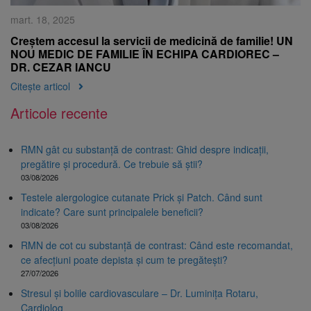
mart. 18, 2025
Creștem accesul la servicii de medicină de familie! UN
NOU MEDIC DE FAMILIE ÎN ECHIPA CARDIOREC –
DR. CEZAR IANCU
Citește articol
Articole recente
RMN gât cu substanță de contrast: Ghid despre indicații,
pregătire și procedură. Ce trebuie să știi?
03/08/2026
Testele alergologice cutanate Prick și Patch. Când sunt
indicate? Care sunt principalele beneficii?
03/08/2026
RMN de cot cu substanță de contrast: Când este recomandat,
ce afecțiuni poate depista și cum te pregătești?
27/07/2026
Stresul și bolile cardiovasculare – Dr. Luminița Rotaru,
Cardiolog