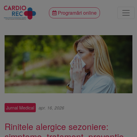
Programări online
Jurnal Medical
apr. 16, 2026
Rinitele alergice sezoniere:
simptome, tratament, prevenție –