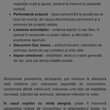
respirație orală și apnee, ducând la insomnii și oboseală
cronică.
Performanță scăzută
– lipsa concentrării la școală sau la
locul de muncă, din cauza disconfortului permanent și a
somnului de proastă calitate.
Limitarea activităților
– evitarea ieșirilor în aer liber, în
special în sezoanele cu polen ridicat, și dificultăți în
practicarea sportului.
Disconfort fizic intens
– strănut frecvent, mâncărimi de
ochi/nas, dureri de cap (cefalee) și chiar otite.
Impact emoțional
– iritabilitate, stres și o stare generală
de rău, care pot afecta relațiile sociale.
Simptomele persistente, deranjante, pot conduce la afectarea
vieții cotidiene prin reducerea capacității de concentrare,
coordonare dificilă mână-ochi, inducerea unei stări de iritabilitate
nervoasă, tulburări ale somnului, afectarea reflexelor la volan.
În cazul copiilor cu rinită alergică
, poate fi frecventă
capacitatea redusă de concentrare și absenteismul școlar, cu