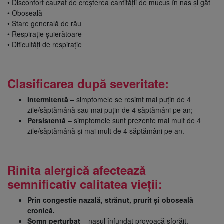
• Disconfort cauzat de creșterea cantității de mucus în nas și gât
• Oboseală
• Stare generală de rău
• Respirație șuierătoare
• Dificultăți de respirație
Clasificarea după severitate:
Intermitentă
– simptomele se resimt mai puțin de 4
zile/săptămână sau mai puțin de 4 săptămâni pe an;
Persistentă
– simptomele sunt prezente mai mult de 4
zile/săptămână și mai mult de 4 săptămâni pe an.
Rinita alergică afectează
semnificativ calitatea vieții:
Prin congestie nazală, strănut, prurit și oboseală
cronică.
Somn perturbat
– nasul înfundat provoacă sforăit,