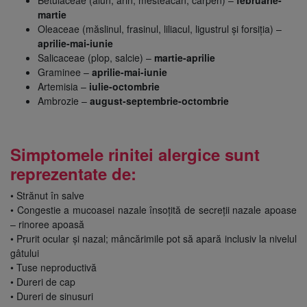
martie
Oleaceae (măslinul, frasinul, liliacul, ligustrul și forsiția) –
aprilie-mai-iunie
Salicaceae (plop, salcie) –
martie-aprilie
Graminee –
aprilie-mai-iunie
Artemisia –
iulie-octombrie
Ambrozie –
august-septembrie-octombrie
Simptomele rinitei alergice sunt
reprezentate de:
• Strănut în salve
• Congestie a mucoasei nazale însoțită de secreții nazale apoase
– rinoree apoasă
• Prurit ocular și nazal; mâncărimile pot să apară inclusiv la nivelul
gâtului
• Tuse neproductivă
• Dureri de cap
• Dureri de sinusuri