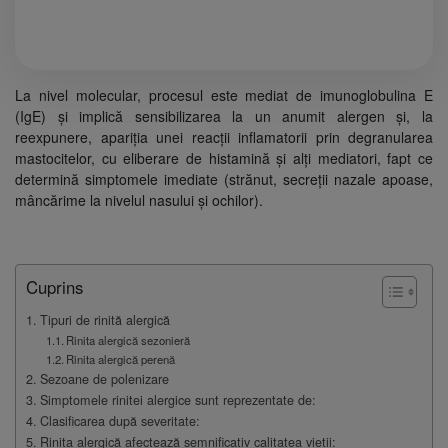
La nivel molecular, procesul este mediat de imunoglobulina E
(IgE) și implică sensibilizarea la un anumit alergen și, la
reexpunere, apariția unei reacții inflamatorii prin degranularea
mastocitelor, cu eliberare de histamină și alți mediatori, fapt ce
determină simptomele imediate (strănut, secreții nazale apoase,
mâncărime la nivelul nasului și ochilor).
Cuprins
Tipuri de rinită alergică
Rinita alergică sezonieră
Rinita alergică perenă
Sezoane de polenizare
Simptomele rinitei alergice sunt reprezentate de:
Clasificarea după severitate:
Rinita alergică afectează semnificativ calitatea vieții: