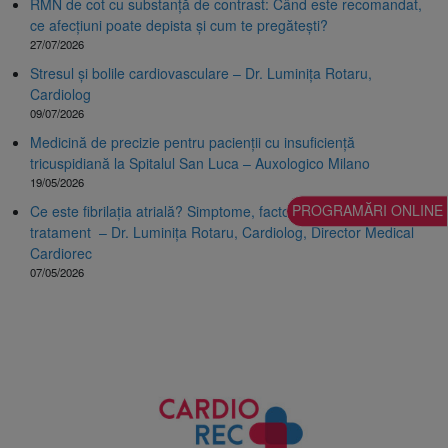
RMN de cot cu substanță de contrast: Când este recomandat,
ce afecțiuni poate depista și cum te pregătești?
27/07/2026
Stresul și bolile cardiovasculare – Dr. Luminița Rotaru,
Cardiolog
09/07/2026
Medicină de precizie pentru pacienții cu insuficiență
tricuspidiană la Spitalul San Luca – Auxologico Milano
19/05/2026
Ce este fibrilația atrială? Simptome, factori de risc, diagnostic și
PROGRAMĂRI ONLINE
tratament – Dr. Luminița Rotaru, Cardiolog, Director Medical
Cardiorec
07/05/2026