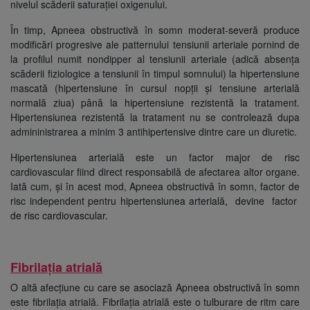
nivelul scăderii saturației oxigenului.
În timp, Apneea obstructivă în somn moderat-severă produce
modificări progresive ale patternului tensiunii arteriale pornind de
la profilul numit nondipper al tensiunii arteriale (adică absența
scăderii fiziologice a tensiunii în timpul somnului) la hipertensiune
mascată (hipertensiune în cursul nopții și tensiune arterială
normală ziua) până la hipertensiune rezistentă la tratament.
Hipertensiunea rezistentă la tratament nu se controlează dupa
admininistrarea a minim 3 antihipertensive dintre care un diuretic.
Hipertensiunea arterială este un factor major de risc
cardiovascular fiind direct responsabilă de afectarea altor organe.
Iată cum, și în acest mod, Apneea obstructivă în somn, factor de
risc independent pentru hipertensiunea arterială, devine factor
de risc cardiovascular.
Fibrilația atrială
O altă afecțiune cu care se asociază Apneea obstructivă în somn
este fibrilația atrială. Fibrilația atrială este o tulburare de ritm care