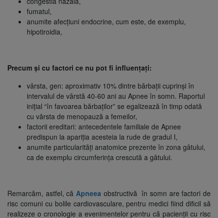
congestia nazală,
fumatul,
anumite afecțiuni endocrine, cum este, de exemplu,
hipotiroidia,
Precum și cu factori ce nu pot fi influențați:
vârsta, gen: aproximativ 10% dintre bărbații cuprinși în
intervalul de vârstă 40-60 ani au Apnee în somn. Raportul
inițial “în favoarea bărbaților” se egalizează în timp odată
cu vârsta de menopauză a femeilor,
factorii ereditari: antecedentele familiale de Apnee
predispun la apariția acesteia la rude de gradul I,
anumite particularități anatomice prezente în zona gâtului,
ca de exemplu circumferința crescută a gâtului.
Remarcăm, astfel, că
Apneea
obstructivă în somn are factori de
risc comuni cu bolile cardiovasculare, pentru medici fiind dificil să
realizeze o cronologie a evenimentelor pentru că pacienții cu risc