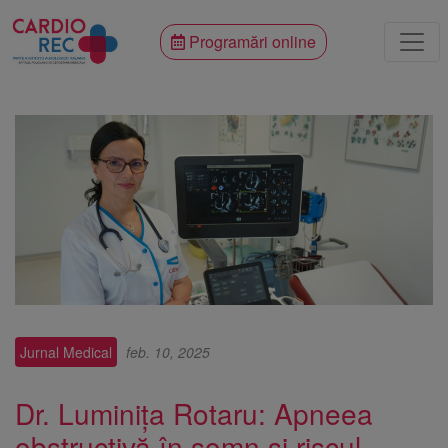
Programări online
Jurnal Medical
feb. 10, 2025
Dr. Luminița Rotaru: Apneea
obstructivă în somn și riscul