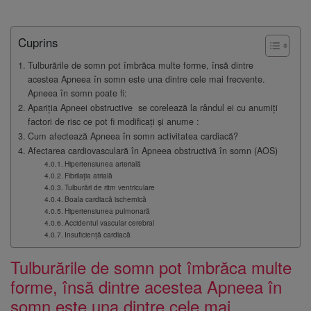
Cuprins
Tulburările de somn pot îmbrăca multe forme, însă dintre
acestea Apneea în somn este una dintre cele mai frecvente.
Apneea în somn poate fi:
Apariția Apneei obstructive se corelează la rândul ei cu anumiți
factori de risc ce pot fi modificați și anume :
Cum afectează Apneea în somn activitatea cardiacă?
Afectarea cardiovasculară în Apneea obstructivă în somn (AOS)
Hipertensiunea arterială
Fibrilația atrială
Tulburări de ritm ventriculare
Boala cardiacă ischemică
Hipertensiunea pulmonară
Accidentul vascular cerebral
Insuficiență cardiacă
Tulburările de somn pot îmbrăca multe
forme, însă dintre acestea Apneea în
somn este una dintre cele mai