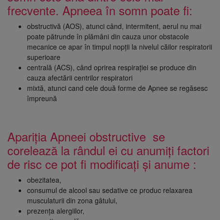
frecvente. Apneea în somn poate fi:
obstructivă (AOS), atunci când, intermitent, aerul nu mai
poate pătrunde în plămâni din cauza unor obstacole
mecanice ce apar în timpul nopții la nivelul căilor respiratorii
superioare
centrală (ACS), când oprirea respirației se produce din
cauza afectării centrilor respiratori
mixtă, atunci cand cele două forme de Apnee se regăsesc
împreună
Apariția Apneei obstructive se
corelează la rândul ei cu anumiți factori
de risc ce pot fi modificați și anume :
obezitatea,
consumul de alcool sau sedative ce produc relaxarea
musculaturii din zona gâtului,
prezența alergiilor,