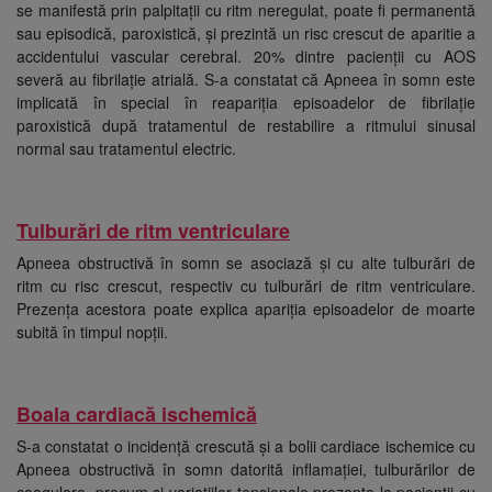
se manifestă prin palpitații cu ritm neregulat, poate fi permanentă
sau episodică, paroxistică, și prezintă un risc crescut de aparitie a
accidentului vascular cerebral. 20% dintre pacienții cu AOS
severă au fibrilație atrială. S-a constatat că Apneea în somn este
implicată în special în reapariția episoadelor de fibrilație
paroxistică după tratamentul de restabilire a ritmului sinusal
normal sau tratamentul electric.
Tulburări de ritm ventriculare
Apneea obstructivă în somn se asociază și cu alte tulburări de
ritm cu risc crescut, respectiv cu tulburări de ritm ventriculare.
Prezența acestora poate explica apariția episoadelor de moarte
subită în timpul nopții.
Boala cardiacă ischemică
S-a constatat o incidență crescută și a bolii cardiace ischemice cu
Apneea obstructivă în somn datorită inflamației, tulburărilor de
coagulare, precum și variațiilor tensionale prezente la pacienții cu