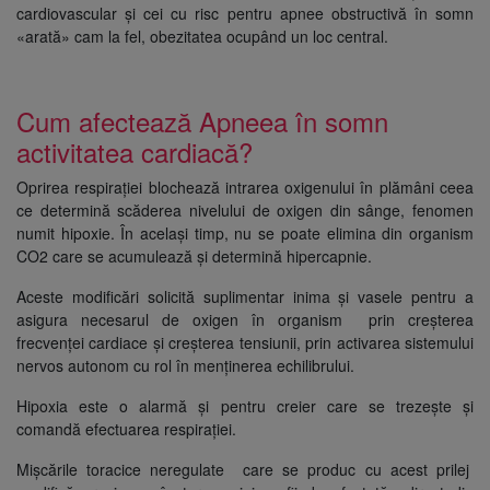
cardiovascular și cei cu risc pentru apnee obstructivă în somn
«arată» cam la fel, obezitatea ocupând un loc central.
Cum afectează Apneea în somn
activitatea cardiacă?
Oprirea respirației blochează intrarea oxigenului în plămâni ceea
ce determină scăderea nivelului de oxigen din sânge, fenomen
numit hipoxie. În același timp, nu se poate elimina din organism
CO2 care se acumulează și determină hipercapnie.
Aceste modificări solicită suplimentar inima și vasele pentru a
asigura necesarul de oxigen în organism prin creșterea
frecvenței cardiace și creșterea tensiunii, prin activarea sistemului
nervos autonom cu rol în menținerea echilibrului.
Hipoxia este o alarmă și pentru creier care se trezește și
comandă efectuarea respirației.
Mișcările toracice neregulate care se produc cu acest prilej