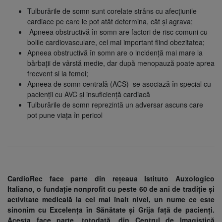
Tulburările de somn sunt corelate strâns cu afecțiunile
cardiace pe care le pot atât determina, cât și agrava;
Apneea obstructivă în somn are factori de risc comuni cu
bolile cardiovasculare, cel mai important fiind obezitatea;
Apneea obstructivă în somn are o incidență mai mare la
bărbații de vârstă medie, dar după menopauză poate aprea
frecvent si la femei;
Apneea de somn centrală (ACS) se asociază în special cu
pacienții cu AVC și insuficiență cardiacă
Tulburările de somn reprezintă un adversar ascuns care
pot pune viața în pericol
CardioRec face parte din rețeaua Istituto Auxologico
Italiano, o fundație nonprofit cu peste 60 de ani de tradiție și
activitate medicală la cel mai înalt nivel, un nume ce este
sinonim cu Excelența în Sănătate și Grija față de pacienți.
Acesta face parte, totodată, din Centrul de Imagistică