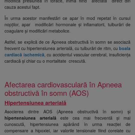
modifică presiunea în torace, inima fiind afectată direct din
cauza acestui fapt.
În urma acestor manifestări ce apar în mod repetat în cursul
nopților, apar modificări hormonale și inflamatorii, tulburări de
coagulare și modificări metabolice.
Astfel, se explică de ce Apneea obstructivă în somn se asociază
frecvent cu hipertensiunea arterială, cu tulburări de ritm, cu
boala
cardiacă ischemică
, cu accidentul vascular cerebral, insuficiența
cardiacă și chiar cu o mortalitate crescută.
Afectarea cardiovasculară în Apneea
obstructivă în somn (AOS)
Hipertensiunea arterială
Asocierea dintre AOS (Apneea obstructivă în somn) și
hipertensiunea arterială
este cea mai frecventă și mai
cunoscută, hipertensiunea apărând în urma reacției de
compensare a hipoxiei, iar valorile tensionale fiind corelate cu