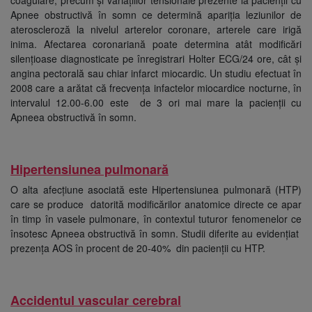
Apnee obstructivă în somn ce determină apariția leziunilor de
ateroscleroză la nivelul arterelor coronare, arterele care irigă
inima. Afectarea coronariană poate determina atât modificări
silențioase diagnosticate pe înregistrari Holter ECG/24 ore, cât și
angina pectorală sau chiar infarct miocardic. Un studiu efectuat în
2008 care a arătat că frecvența infactelor miocardice nocturne, în
intervalul 12.00-6.00 este de 3 ori mai mare la pacienții cu
Apneea obstructivă în somn.
Hipertensiunea pulmonară
O alta afecțiune asociată este Hipertensiunea pulmonară (HTP)
care se produce datorită modificărilor anatomice directe ce apar
în timp în vasele pulmonare, în contextul tuturor fenomenelor ce
însotesc Apneea obstructivă în somn. Studii diferite au evidențiat
prezența AOS în procent de 20-40% din pacienții cu HTP.
Accidentul vascular cerebral