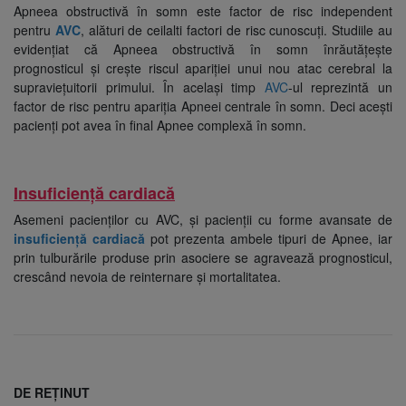
Apneea obstructivă în somn este factor de risc independent
pentru
AVC
, alături de ceilalti factori de risc cunoscuți. Studiile au
evidențiat că Apneea obstructivă în somn înrăutățește
prognosticul și crește riscul apariției unui nou atac cerebral la
supraviețuitorii primului. În același timp
AVC
-ul reprezintă un
factor de risc pentru apariția Apneei centrale în somn. Deci acești
pacienți pot avea în final Apnee complexă în somn.
Insuficiență cardiacă
Asemeni pacienților cu AVC, și pacienții cu forme avansate de
insuficiență cardiacă
pot prezenta ambele tipuri de Apnee, iar
prin tulburările produse prin asociere se agravează prognosticul,
crescând nevoia de reinternare și mortalitatea.
DE REȚINUT