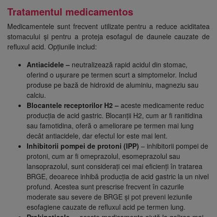
Tratamentul medicamentos
Medicamentele sunt frecvent utilizate pentru a reduce aciditatea
stomacului și pentru a proteja esofagul de daunele cauzate de
refluxul acid. Opțiunile includ:
Antiacidele –
neutralizează rapid acidul din stomac,
oferind o ușurare pe termen scurt a simptomelor. Includ
produse pe bază de hidroxid de aluminiu, magneziu sau
calciu.
Blocantele receptorilor H2 –
aceste medicamente reduc
producția de acid gastric. Blocanții H2, cum ar fi ranitidina
sau famotidina, oferă o ameliorare pe termen mai lung
decât antiacidele, dar efectul lor este mai lent.
Inhibitorii pompei de protoni (IPP)
– inhibitorii pompei de
protoni, cum ar fi omeprazolul, esomeprazolul sau
lansoprazolul, sunt considerați cei mai eficienți în tratarea
BRGE, deoarece inhibă producția de acid gastric la un nivel
profund. Acestea sunt prescrise frecvent în cazurile
moderate sau severe de BRGE și pot preveni leziunile
esofagiene cauzate de refluxul acid pe termen lung.
Prokineticele –
aceste medicamente ajută la golirea mai