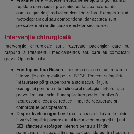
rapidă a stomacului, prevenind astfel acumularea de
conținut gastric și reducând riscul de reflux. Exemple includ
metoclopramidul sau domperidona, dar acestea sunt
prescrise mai rar din cauza efectelor secundare.
Intervenția chirurgicală
Intervențiile chirurgicale sunt rezervate pacienților care nu
răspund la tratamentul medicamentos sau care au complicații
grave. Opțiunile includ:
Fundoplicatura Nissen –
aceasta este cea mai frecventă
intervenție chirurgicală pentru BRGE. Procedura implică
înfășurarea părții superioare a stomacului în jurul
esofagului pentru a întări sfincterul esofagian inferior și a
preveni refluxul acid. Fundoplicatura poate fi realizată
laparoscopic, ceea ce reduce timpul de recuperare și
complicațiile postoperatorii.
Dispozitivele magnetice Linx –
această intervenție minim
invazivă implică plasarea unui inel mic de magneți în jurul
SEI (sfincterul esofagian inferior) pentru a-l întări,
permițându-i în același timp să se deschidă pentru trecerea