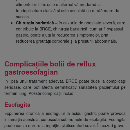
alimentelor. Linx este o alternativă modernă la
fundoplicatura clasică și este asociată cu o rată mare de
succes.
Chirurgia bariatrică –
în cazurile de obezitate severă, care
contribuie la BRGE, chirurgia bariatrică, cum ar fi bypassul
gastric, poate ajuta la reducerea simptomelor, prin
reducerea greutății corporale și a presiunii abdominale.
Complicațiile bolii de reflux
gastroesofagian
În lipsa unui tratament adecvat, BRGE poate duce la complicații
serioase, care pot afecta semnificativ sănătatea pacientului pe
termen lung. Aceste complicații includ:
Esofagita
Expunerea cronică a esofagului la acidul gastric poate provoca
inflamația acestuia, cunoscută sub numele de esofagită. Esofagita
poate cauza durere la înghițire și disconfort sever. În cazuri grave,