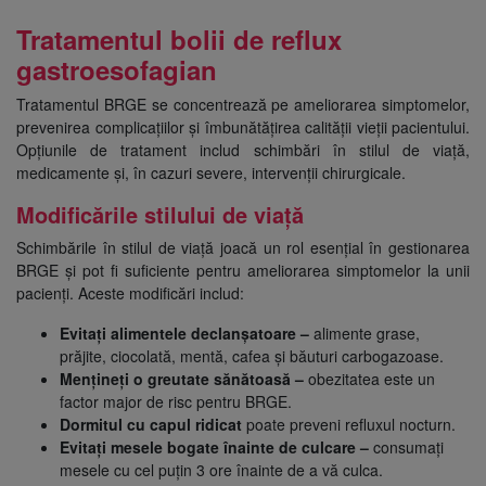
Tratamentul bolii de reflux
gastroesofagian
Tratamentul BRGE se concentrează pe ameliorarea simptomelor,
prevenirea complicațiilor și îmbunătățirea calității vieții pacientului.
Opțiunile de tratament includ schimbări în stilul de viață,
medicamente și, în cazuri severe, intervenții chirurgicale.
Modificările stilului de viață
Schimbările în stilul de viață joacă un rol esențial în gestionarea
BRGE și pot fi suficiente pentru ameliorarea simptomelor la unii
pacienți. Aceste modificări includ:
Evitați alimentele declanșatoare –
alimente grase,
prăjite, ciocolată, mentă, cafea și băuturi carbogazoase.
Mențineți o greutate sănătoasă –
obezitatea este un
factor major de risc pentru BRGE.
Dormitul cu capul ridicat
poate preveni refluxul nocturn.
Evitați mesele bogate înainte de culcare –
consumați
mesele cu cel puțin 3 ore înainte de a vă culca.