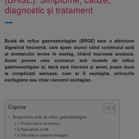
diagnostic și tratament
Boala de reflux gastroesofagian (BRGE) este o afecțiune
digestivă frecventă, care apare atunci când conținutul acid
al stomacului revine în esofag, iritând mucoasa acestuia.
Acest proces este cunoscut sub numele de reflux
gastroesofagian și, dacă este frecvent și sever, poate duce
la complicații serioase, cum ar fi esofagita, stricturile
esofagiene sau chiar cancerul esofagian.
Cuprins
Simptomele bolii de reflux gastroesofagian
Pirozis (arsuri la stomac)
Regurgitație acidă
Dificultăți la înghițire (disfagie)