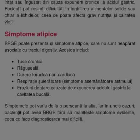
iritat sau îngustat din cauza expunerii cronice la acidul gastric.
Pacienții pot resimți dificultăți în înghițirea alimentelor solide sau
chiar a lichidelor, ceea ce poate afecta grav nutriția și calitatea
vieții.
Simptome atipice
BRGE poate prezenta și simptome atipice, care nu sunt neapărat
asociate cu tractul digestiv. Acestea includ:
Tuse cronică
Răgușeală
Durere toracică non-cardiacă
Respirație șuierătoare (simptome asemănătoare astmului)
Eroziuni dentare cauzate de expunerea acidului gastric la
cavitatea bucală.
Simptomele pot varia de la o persoană la alta, iar în unele cazuri,
pacienții pot avea BRGE fără să manifeste simptome evidente,
ceea ce face diagnosticarea mai dificilă.