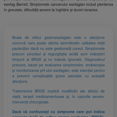
esofag Barrett. Simptomele cancerului esofagian includ pierderea
în greutate, dificultăți severe la înghițire și dureri toracice.
Boala de reflux gastroesofagian este o afecțiune
comună care poate afecta semnificativ calitatea vieții
pacienților dacă nu este gestionată corect. Simptomele
precum pirozisul și regurgitația acidă sunt indicatori
timpurii ai BRGE și nu trebuie ignorate. Diagnosticul
precoce, bazat pe evaluarea simptomelor, endoscopia
și monitorizarea pH-ului esofagian, este esențial pentru
a preveni complicațiile grave asociate cu această
afecțiune.
Tratamentul BRGE implică modificări ale stilului de
viață, terapii medicamentoase și, în cazurile severe,
intervenții chirurgicale.
Dacă vă confruntați cu simptome care pot indica
prezența bolii de reflux gastro-esofagian (BRGE),