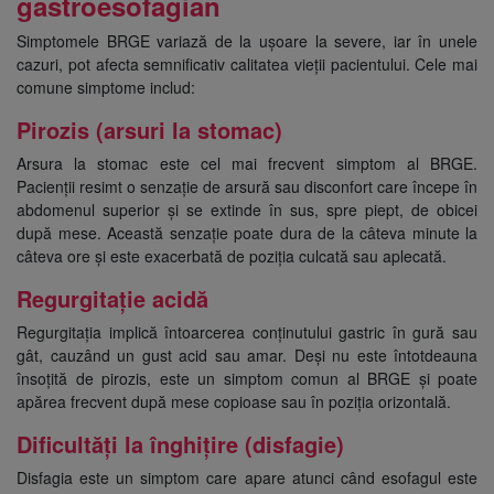
gastroesofagian
Simptomele BRGE variază de la ușoare la severe, iar în unele
cazuri, pot afecta semnificativ calitatea vieții pacientului. Cele mai
comune simptome includ:
Pirozis (arsuri la stomac)
Arsura la stomac este cel mai frecvent simptom al BRGE.
Pacienții resimt o senzație de arsură sau disconfort care începe în
abdomenul superior și se extinde în sus, spre piept, de obicei
după mese. Această senzație poate dura de la câteva minute la
câteva ore și este exacerbată de poziția culcată sau aplecată.
Regurgitație acidă
Regurgitația implică întoarcerea conținutului gastric în gură sau
gât, cauzând un gust acid sau amar. Deși nu este întotdeauna
însoțită de pirozis, este un simptom comun al BRGE și poate
apărea frecvent după mese copioase sau în poziția orizontală.
Dificultăți la înghițire (disfagie)
Disfagia este un simptom care apare atunci când esofagul este