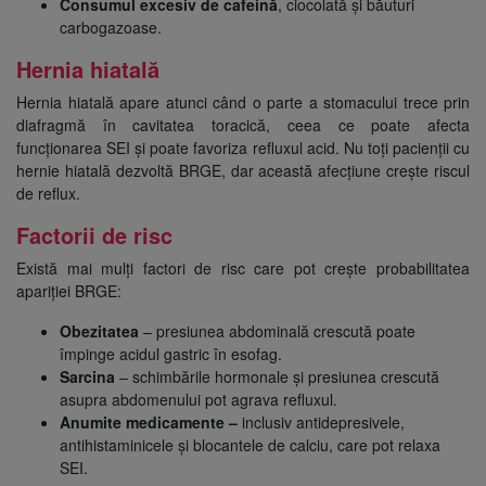
Consumul excesiv de cafeină
, ciocolată și băuturi
carbogazoase.
Hernia hiatală
Hernia hiatală apare atunci când o parte a stomacului trece prin
diafragmă în cavitatea toracică, ceea ce poate afecta
funcționarea SEI și poate favoriza refluxul acid. Nu toți pacienții cu
hernie hiatală dezvoltă BRGE, dar această afecțiune crește riscul
de reflux.
Factorii de risc
Există mai mulți factori de risc care pot crește probabilitatea
apariției BRGE:
Obezitatea
– presiunea abdominală crescută poate
împinge acidul gastric în esofag.
Sarcina
– schimbările hormonale și presiunea crescută
asupra abdomenului pot agrava refluxul.
Anumite medicamente –
inclusiv antidepresivele,
antihistaminicele și blocantele de calciu, care pot relaxa
SEI.