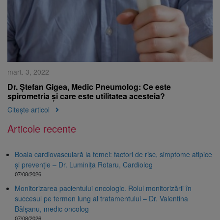
mart. 3, 2022
Dr. Ștefan Gigea, Medic Pneumolog: Ce este
spirometria și care este utilitatea acesteia?
Citește articol
Articole recente
Boala cardiovasculară la femei: factori de risc, simptome atipice
și prevenție – Dr. Luminița Rotaru, Cardiolog
07/08/2026
Monitorizarea pacientului oncologic. Rolul monitorizării în
succesul pe termen lung al tratamentului – Dr. Valentina
Bălșanu, medic oncolog
07/08/2026