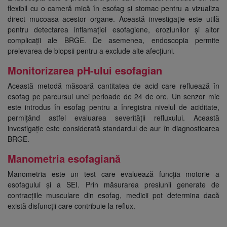
flexibil cu o cameră mică în esofag și stomac pentru a vizualiza
direct mucoasa acestor organe. Această investigație este utilă
pentru detectarea inflamației esofagiene, eroziunilor și altor
complicații ale BRGE. De asemenea, endoscopia permite
prelevarea de biopsii pentru a exclude alte afecțiuni.
Monitorizarea pH-ului esofagian
Această metodă măsoară cantitatea de acid care refluează în
esofag pe parcursul unei perioade de 24 de ore. Un senzor mic
este introdus în esofag pentru a înregistra nivelul de aciditate,
permițând astfel evaluarea severității refluxului. Această
investigație este considerată standardul de aur în diagnosticarea
BRGE.
Manometria esofagiană
Manometria este un test care evaluează funcția motorie a
esofagului și a SEI. Prin măsurarea presiunii generate de
contracțiile musculare din esofag, medicii pot determina dacă
există disfuncții care contribuie la reflux.