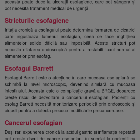
aceasta poate duce la ulcerații esofagiene, care pot sângera și
pot necesita tratament medical de urgență.
Stricturile esofagiene
Iritația cronică a esofagului poate determina formarea de cicatrici
care îngustează lumenul esofagian, ceea ce face înghițirea
alimentelor solide dificilă sau imposibilă. Aceste stricturi pot
necesita dilatarea endoscopică pentru a restabili fluxul normal al
alimentelor prin esofag.
Esofagul Barrett
Esofagul Barrett este o afecțiune în care mucoasa esofagiană se
schimbă la nivel microscopic, devenind similară cu mucoasa
intestinului. Aceasta este o complicație gravă a BRGE, deoarece
crește riscul de dezvoltare a cancerului esofagian. Pacienții cu
esofag Barrett necesită monitorizare periodică prin endoscopie și
biopsii pentru a detecta precoce modificările precanceroase.
Cancerul esofagian
Deși rar, expunerea cronică la acidul gastric și inflamația repetată
pot crește riscul de cancer esofagian, în special la pacienții cu