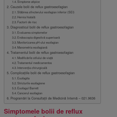
Simptome atipice
Cauzele bolii de reflux gastroesofagian
Slăbirea sfincterului esofagian inferior (SEI)
Hernia hiatală
Factorii de risc
Diagnosticul bolii de reflux gastroesofagian
Evaluarea simptomelor
Endoscopia digestivă superioară
Monitorizarea pH-ului esofagian
Manometria esofagiană
Tratamentul bolii de reflux gastroesofagian
Modificările stilului de viață
Tratamentul medicamentos
Intervenția chirurgicală
Complicațiile bolii de reflux gastroesofagian
Esofagita
Stricturile esofagiene
Esofagul Barrett
Cancerul esofagian
Programări la Consultații de Medicină Internă – 021.9636
Simptomele bolii de reflux