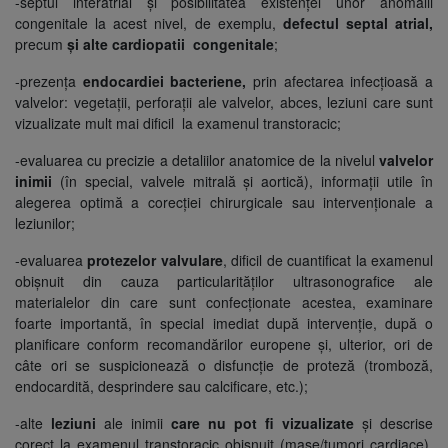
-septul interatrial și posibilitatea existenței unor anomalii
congenitale la acest nivel, de exemplu,
defectul septal atrial,
precum
și alte cardiopatii congenitale
;
-prezența
endocardiei bacteriene,
prin afectarea infecțioasă a
valvelor: vegetații, perforații ale valvelor, abces, leziuni care sunt
vizualizate mult mai dificil la examenul transtoracic;
-evaluarea cu precizie a detaliilor anatomice de la nivelul
valvelor
inimii
(în special, valvele mitrală și aortică), informații utile în
alegerea optimă a corecției chirurgicale sau intervenționale a
leziunilor;
-evaluarea
protezelor valvulare
, dificil de cuantificat la examenul
obișnuit din cauza particularităților ultrasonografice ale
materialelor din care sunt confecționate acestea, examinare
foarte importantă, în special imediat după intervenție, după o
planificare conform recomandărilor europene și, ulterior, ori de
câte ori se suspicionează o disfuncție de proteză (tromboză,
endocardită, desprindere sau calcificare, etc.);
-alte
leziuni
ale inimii
care nu pot fi vizualizate
și descrise
corect la examenul transtoracic obișnuit (mase/tumori cardiace),