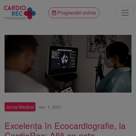
Programări online
Jurnal Medical
nov. 1, 2021
Excelența în Ecocardiografie, la
CardioRec: Află ce este