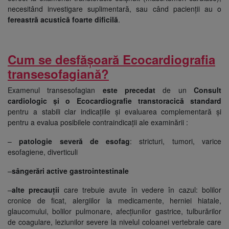
necesitând investigare suplimentară, sau când pacienții au o
fereastră acustică foarte dificilă
.
Cum se desfășoară Ecocardiografia
transesofagiană?
Examenul transesofagian
este precedat
de un
Consult
cardiologic și o Ecocardiografie
transtoracică standard
pentru a stabili clar indicațiile și evaluarea complementară și
pentru a evalua posibilele contraindicații ale examinării :
–
patologie severă de esofag
: stricturi, tumori, varice
esofagiene, diverticuli
–
sângerări active gastrointestinale
–
alte precauții
care trebuie avute în vedere în cazul: bolilor
cronice de ficat, alergiilor la medicamente, herniei hiatale,
glaucomului, bolilor pulmonare, afecțiunilor gastrice, tulburărilor
de coagulare, leziunilor severe la nivelul coloanei vertebrale care