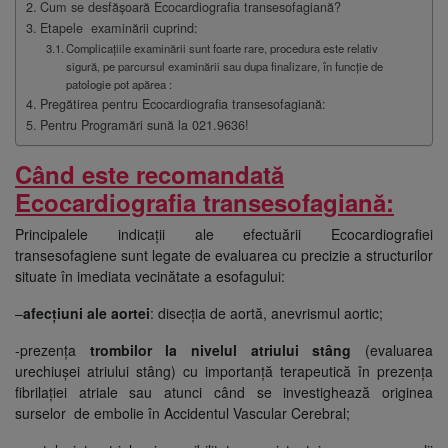
Cum se desfășoară Ecocardiografia transesofagiană?
Etapele examinării cuprind:
Complicațiile examinării sunt foarte rare, procedura este relativ
sigură, pe parcursul examinării sau dupa finalizare, în funcție de
patologie pot apărea :
Pregătirea pentru Ecocardiografia transesofagiană:
Pentru Programări sună la 021.9636!
Când este recomandată
Ecocardiografia transesofagiană:
Principalele indicații ale efectuării Ecocardiografiei
transesofagiene sunt legate de evaluarea cu precizie a structurilor
situate în imediata vecinătate a esofagului:
–
afecțiuni ale aortei
: disecția de aortă, anevrismul aortic;
-prezența
trombilor la nivelul atriului stâng
(evaluarea
urechiușei atriului stâng) cu importanță terapeutică în prezența
fibrilației atriale sau atunci când se investighează originea
surselor de embolie în Accidentul Vascular Cerebral;