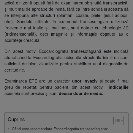
adică din zonă opusă față de examinarea obișnuită transtoracică,
și mult mai de aproape de inimă, fără ca între sondă și aceasta să
se interpună alte structuri (plămân, coaste, piele, țesut adipos,
etc.). Sondele utilizate în examenul transesofagian utilizează
frecvențe mai înalte și, mai nou, sunt dotate cu tehnologie 3D
(tridimensională), deci imaginile și informațiile obținute au o
acuratețe crescută.
Din acest motiv, Ecocardiografia transesofagiană este indicată
atunci când la Ecocardiografia obișnuită structurile inimii nu sunt
suficient de bine vizualizate pentru stabilirea unui diagnostic de
certitudine.
Examinarea ETE are un caracter
ușor invaziv
și poate fi mai
greu de repetat, pentru pacient, din acest motiv,
indicațiile
acesteia sunt precise și sunt
decise doar de medic.
Cuprins
Când este recomandată Ecocardiografia transesofagiană: