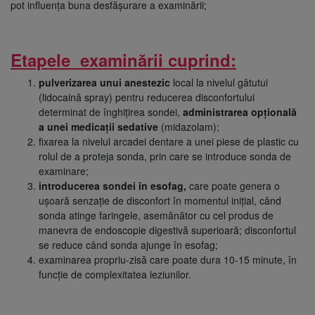
pot influența buna desfășurare a examinării;
Etapele examinării cuprind
:
pulverizarea unui anestezic
local la nivelul gâtutui
(lidocaină spray) pentru reducerea disconfortului
determinat de înghițirea sondei,
administrarea opțională
a unei medicații sedative
(midazolam);
fixarea la nivelul arcadei dentare a unei piese de plastic cu
rolul de a proteja sonda, prin care se introduce sonda de
examinare;
introducerea sondei în esofag,
care poate genera o
ușoară senzație de disconfort în momentul inițial, când
sonda atinge faringele, asemănător cu cel produs de
manevra de endoscopie digestivă superioară; disconfortul
se reduce când sonda ajunge în esofag;
examinarea propriu-zisă care poate dura 10-15 minute, în
funcție de complexitatea leziunilor.