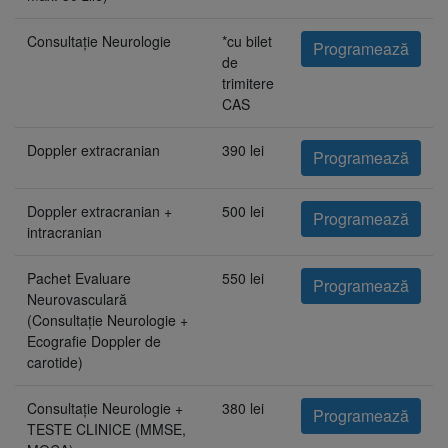
Consultație Neurologie
*cu bilet
Programează
de
trimitere
CAS
Doppler extracranian
390 lei
Programează
Doppler extracranian +
500 lei
Programează
intracranian
Pachet Evaluare
550 lei
Programează
Neurovasculară
(Consultație Neurologie +
Ecografie Doppler de
carotide)
Consultație Neurologie +
380 lei
Programează
TESTE CLINICE (MMSE,