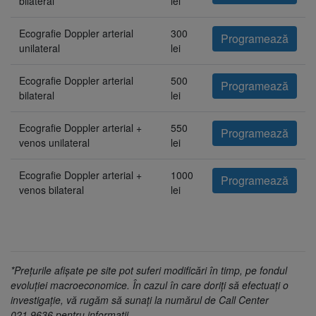
bilateral
lei
Ecografie Doppler arterial
300
Programează
unilateral
lei
Ecografie Doppler arterial
500
Programează
bilateral
lei
Ecografie Doppler arterial +
550
Programează
venos unilateral
lei
Ecografie Doppler arterial +
1000
Programează
venos bilateral
lei
*Prețurile afișate pe site pot suferi modificări în timp, pe fondul
evoluției macroeconomice. În cazul în care doriți să efectuați o
investigație, vă rugăm să sunați la numărul de Call Center
021.9636 pentru informații