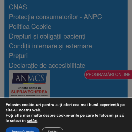
CNAS
Protecția consumatorilor - ANPC
Politica Cookie
Drepturi și obligații pacienți
Condiții internare și externare
Prețuri
Declarație de accesibilitate
PROGRAMĂRI ONLINE
Folosim cookie-uri pentru a-ți oferi cea mai bună experiență pe
©2026 Auxologico Cardiorec
site-ul nostru web.
Toate drepturile rezervate
Poți afla mai multe despre cookie-urile pe care le folosim și să
CORBEANCA, Soseaua Unirii nr. 187, Jud. Ilfov
le setezi în
setări
.
office@cardiorec.com
Tel:
021.9636
Acceptă toate
Setări