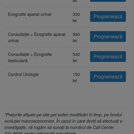
lei
Ecografie aparat urinar
330
Programează
lei
Consultație + Ecografie aparat
540
Programează
urinar
lei
Consultație + Ecografie
540
Programează
testiculară
lei
Control Urologie
150
Programează
lei
*Prețurile afișate pe site pot suferi modificări în timp, pe fondul
evoluției macroeconomice. În cazul în care doriți să efectuați o
investigație, vă rugăm să sunați la numărul de Call Center
021.9636 pentru informații actualizate.