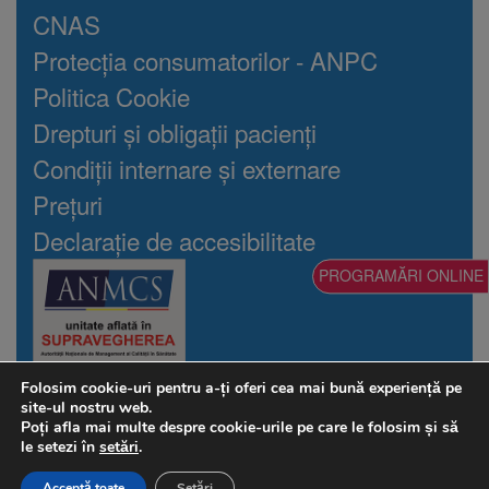
CNAS
Protecția consumatorilor - ANPC
Politica Cookie
Drepturi și obligații pacienți
Condiții internare și externare
Prețuri
Declarație de accesibilitate
PROGRAMĂRI ONLINE
Folosim cookie-uri pentru a-ți oferi cea mai bună experiență pe
©2026 Auxologico Cardiorec
site-ul nostru web.
Toate drepturile rezervate
Poți afla mai multe despre cookie-urile pe care le folosim și să
CORBEANCA, Soseaua Unirii nr. 187, Jud. Ilfov
le setezi în
setări
.
office@cardiorec.com
Tel:
021.9636
Acceptă toate
Setări