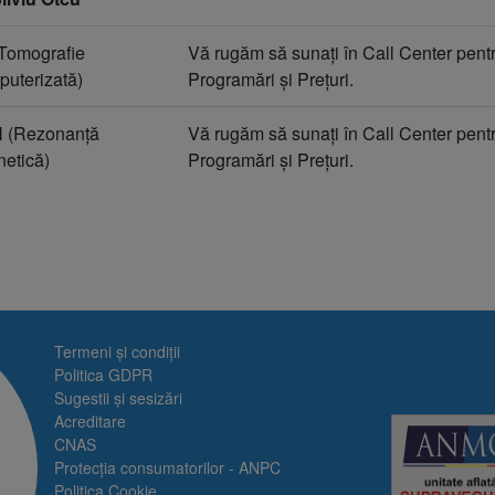
Tomografie
Vă rugăm să sunați în Call Center pentr
uterizată)
Programări și Prețuri.
 (Rezonanță
Vă rugăm să sunați în Call Center pentr
etică)
Programări și Prețuri.
ologie
ă
Termeni și condiții
Politica GDPR
ie și
Sugestii și sesizări
Acreditare
CNAS
Protecția consumatorilor - ANPC
Politica Cookie