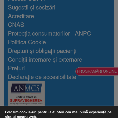
Sugestii și sesizări
Acreditare
CNAS
Protecția consumatorilor - ANPC
Politica Cookie
Drepturi și obligații pacienți
Condiții internare și externare
Prețuri
PROGRAMĂRI ONLINE
Declarație de accesibilitate
Folosim cookie-uri pentru a-ți oferi cea mai bună experiență pe
©2026 Auxologico Cardiorec
site-ul nostru web.