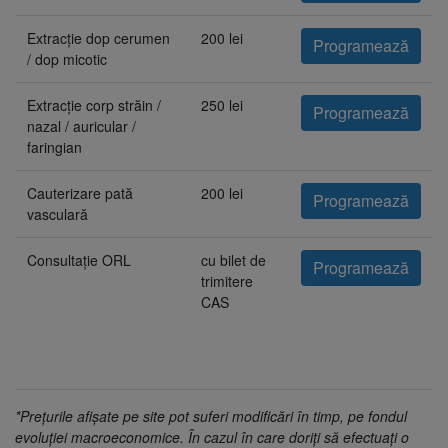
Extracție dop cerumen
200 lei
Programează
/ dop micotic
Extracție corp străin /
250 lei
Programează
nazal / auricular /
faringian
Cauterizare pată
200 lei
Programează
vasculară
Consultație ORL
cu bilet de
Programează
trimitere
CAS
*Prețurile afișate pe site pot suferi modificări în timp, pe fondul
evoluției macroeconomice. În cazul în care doriți să efectuați o