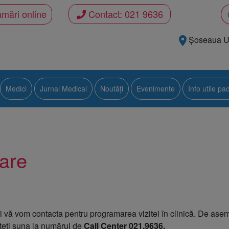
mări online
Contact:
021 9636
Șoseaua Uni
Medici
Jurnal Medical
Noutăți
Evenimente
Info utile pac
mare
i metabolice
i vă vom contacta pentru programarea vizitei în clinică. De asem
teți suna la numărul de
Call Center 021.9636.