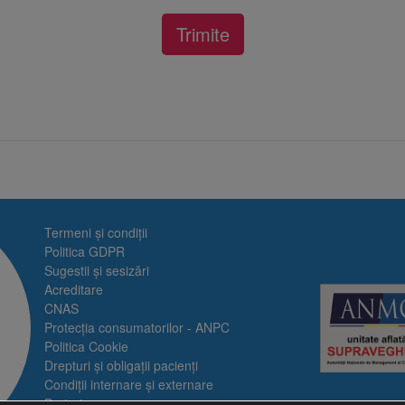
Termeni și condiții
Politica GDPR
Sugestii și sesizări
Acreditare
CNAS
Protecția consumatorilor - ANPC
Politica Cookie
Drepturi și obligații pacienți
Condiții internare și externare
Prețuri