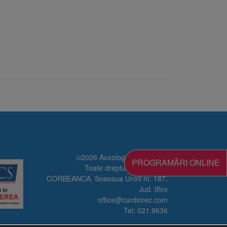
©2026 Auxologico Cardiorec
PROGRAMĂRI ONLINE
Toate drepturile rezervate
CORBEANCA, Soseaua Unirii nr. 187,
Jud. Ilfov
office@cardiorec.com
Tel:
021.9636