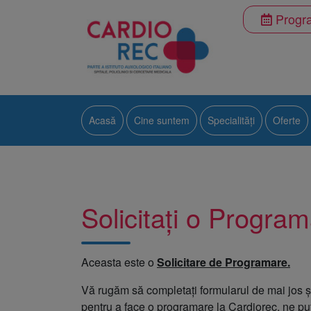
Progra
Acasă
Cine suntem
Specialități
Oferte
Alergologie
Cardiologie
Solicitați o Progra
Diabet, nutriție și bol
Endocrinologie
Aceasta este o
Solicitare de Programare.
Medicină de familie
Vă rugăm să completați formularul de mai jos ș
Medicină internă
pentru a face o programare la Cardiorec, ne pu