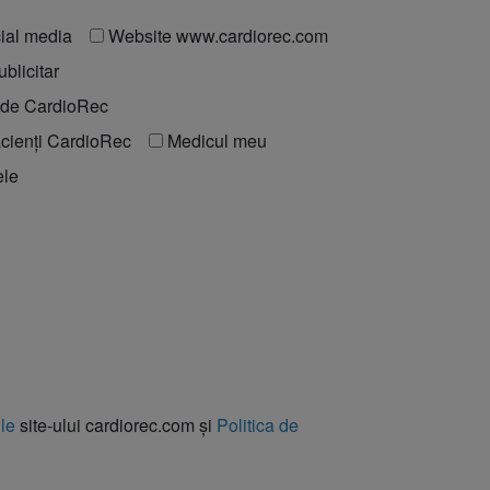
ial media
Website www.cardiorec.com
blicitar
t de CardioRec
acienți CardioRec
Medicul meu
ele
ile
site-ului cardiorec.com și
Politica de