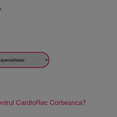
t.
centrul CardioRec Corbeanca?