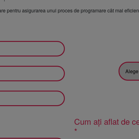
ntare pentru asigurarea unui proces de programare cât mai eficien
ologie
ă
ie și
Cum ați aflat de 
*