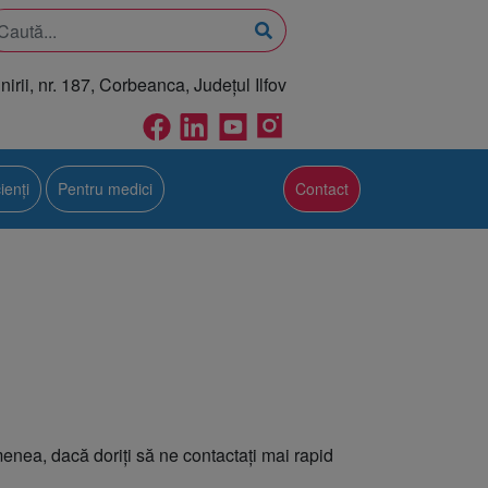
rii, nr. 187, Corbeanca, Județul Ilfov
ienți
Pentru medici
Contact
enea, dacă doriți să ne contactați mai rapid