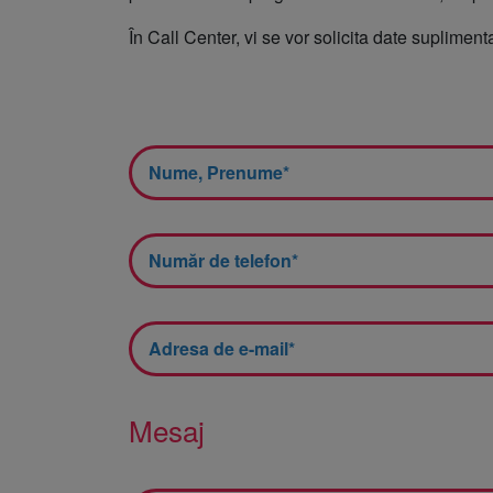
Neurologie
În Call Center, vi se vor solicita date suplime
Neurochirurgie
Oncologie medicală
ORL
Ortopedie și traumat
Pneumologie
Psihiatrie
Recuperare Medical
RMN și CT – Radiolog
Imagistică medicală
Mesaj
Reumatologie