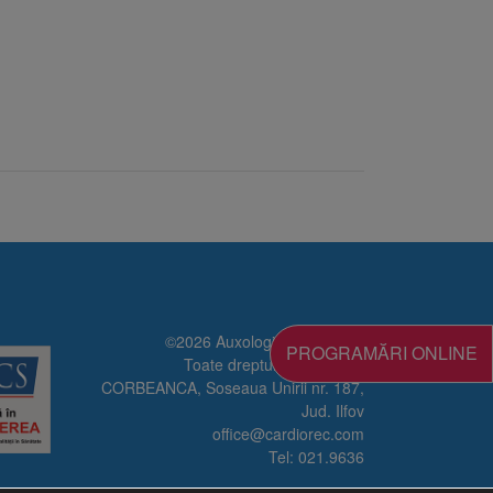
©2026 Auxologico Cardiorec
PROGRAMĂRI ONLINE
Toate drepturile rezervate
CORBEANCA, Soseaua Unirii nr. 187,
Jud. Ilfov
office@cardiorec.com
Tel:
021.9636