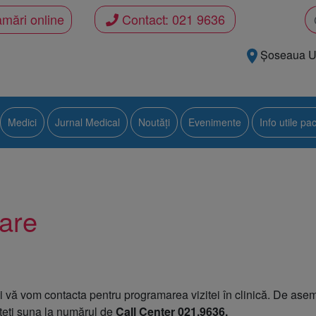
mări online
Contact:
021 9636
Șoseaua Uni
Medici
Jurnal Medical
Noutăți
Evenimente
Info utile pac
mare
i metabolice
i vă vom contacta pentru programarea vizitei în clinică. De asem
teți suna la numărul de
Call Center 021.9636.