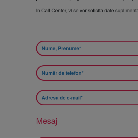
Neurologie
În Call Center, vi se vor solicita date suplime
Neurochirurgie
Oncologie medicală
ORL
Ortopedie și traumat
Pneumologie
Psihiatrie
Recuperare Medical
RMN și CT – Radiolog
Imagistică medicală
Mesaj
Reumatologie