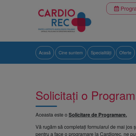
Progra
Acasă
Cine suntem
Specialități
Oferte
Alergologie
Cardiologie
Solicitați o Progra
Diabet, nutriție și bol
Endocrinologie
Aceasta este o
Solicitare de Programare.
Medicină de familie
Vă rugăm să completați formularul de mai jos ș
Medicină internă
pentru a face o programare la Cardiorec, ne pu