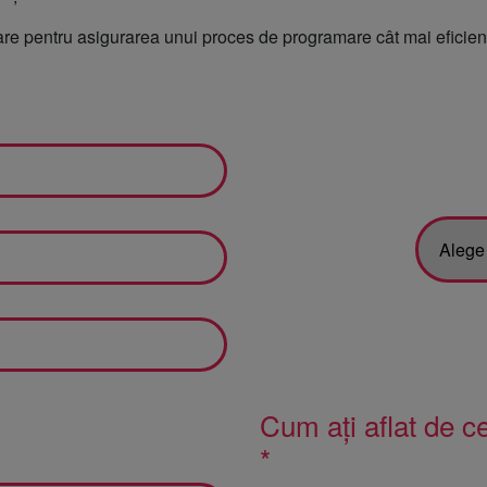
ntare pentru asigurarea unui proces de programare cât mai eficien
ologie
ă
ie și
Cum ați aflat de 
*