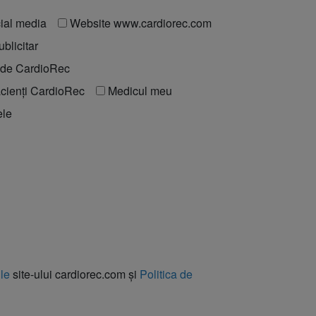
ial media
Website www.cardiorec.com
blicitar
t de CardioRec
acienți CardioRec
Medicul meu
ele
ile
site-ului cardiorec.com și
Politica de