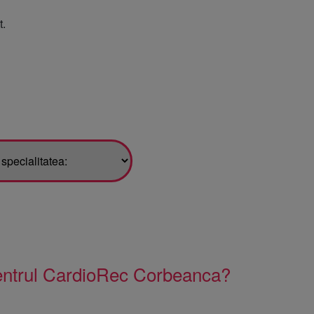
t.
centrul CardioRec Corbeanca?