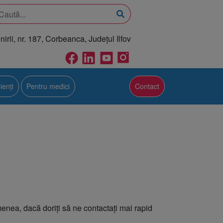
rii, nr. 187, Corbeanca, Județul Ilfov
ienți
Pentru medici
Contact
enea, dacă doriți să ne contactați mai rapid