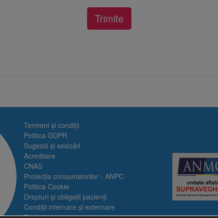
Termeni și condiții
Politica GDPR
Sugestii și sesizări
Acreditare
CNAS
Protecția consumatorilor - ANPC
Politica Cookie
Drepturi și obligații pacienți
Condiții internare și externare
Prețuri